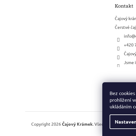
t
Kontakt
í
Čajový krá
Čerstvé čaj
info
@
+420 
Čajov
Jsme i
Bez cookies
prohlížení 
ukládáním c
Nastaven
Copyright 2026
Čajový Krámek
. Všechna práva vyhraz