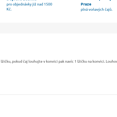
Praze
pro objednávky již nad 1500
Kč.
plná voňavých čajů.
 lžičku, pokud čaj louhujte v konvici pak navíc 1 lžičku na konvici. Louh