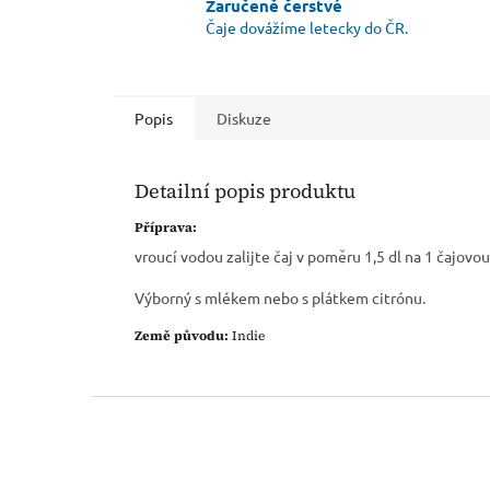
Zaručeně čerstvé
Čaje dovážíme letecky do ČR.
Popis
Diskuze
Detailní popis produktu
Příprava:
vroucí vodou zalijte čaj v poměru 1,5 dl na 1 čajovou
Výborný s mlékem nebo s plátkem citrónu.
Země původu:
Indie
Z
á
p
a