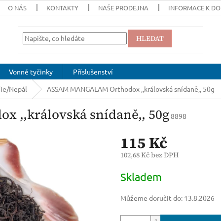
O NÁS
KONTAKTY
NAŠE PRODEJNA
INFORMACE K DO
HLEDAT
Vonné tyčinky
Příslušenství
die/Nepál
ASSAM MANGALAM Orthodox ,,královská snídaně,, 50g
,,královská snídaně,, 50g
8898
115 Kč
102,68 Kč bez DPH
Měrná
Skladem
cena:
Můžeme doručit do:
13.8.2026