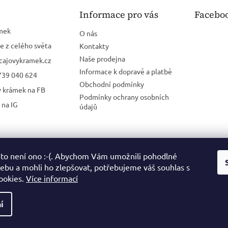
Informace pro vás
Facebo
mek
O nás
e z celého světa
Kontakty
Naše prodejna
cajovykramek.cz
Informace k dopravě a platbě
739 040 624
Obchodní podmínky
ý krámek na FB
Podmínky ochrany osobních
 na IG
údajů
 to není ono :-(. Abychom Vám umožnili pohodlné
webu a mohli ho zlepšovat, potřebujeme váš souhlas s
ookies.
Více informací
í
ena.