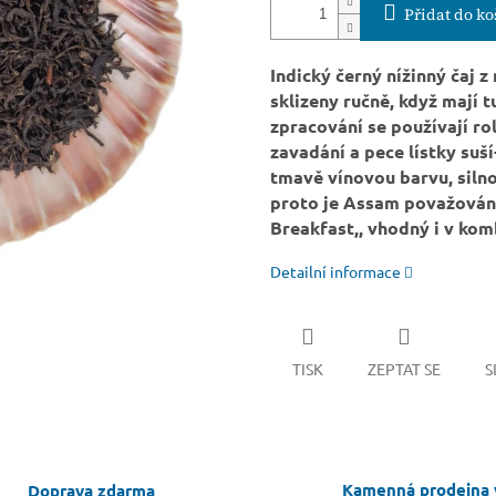
Přidat do ko
Indický černý nížinný čaj 
sklizeny ručně, když mají tu
zpracování se používají rol
zavadání a pece lístky suš
tmavě vínovou barvu, siln
proto je Assam považován z
Breakfast,, vhodný i v kom
Detailní informace
TISK
ZEPTAT SE
S
Kamenná prodejna 
Doprava zdarma