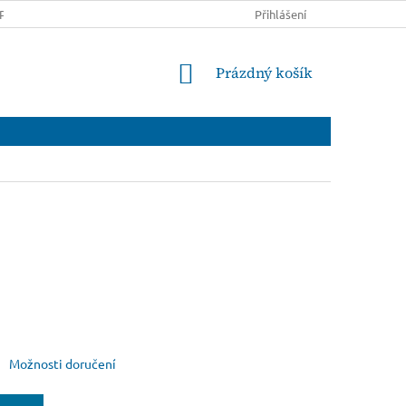
PRAVĚ A PLATBĚ
OBCHODNÍ PODMÍNKY
Přihlášení
PODMÍNKY OCHRANY
NÁKUPNÍ
Prázdný košík
KOŠÍK
Možnosti doručení