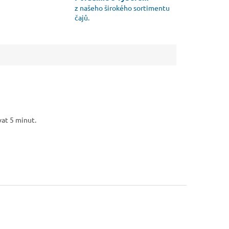
z našeho širokého sortimentu
čajů.
ovat 5 minut.