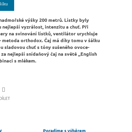
šíku
z nadmořské výšky 200 metrů. Lístky byly
 nejlepší vyzrálost, intenzitu a chuť. Při
ery na svinování lístků, ventilátor urychluje
í- metoda orthodox. Čaj má díky tomu v šálku
ou sladovou chuť s tóny sušeného ovoce-
a nejlepší snídaňový čaj na světě ,,English
binaci s mlékem.
DÍLET
v
Poradíme s výběrem