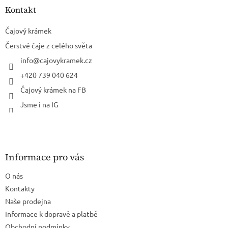
a
Kontakt
t
í
Čajový krámek
Čerstvé čaje z celého světa
info
@
cajovykramek.cz
+420 739 040 624
Čajový krámek na FB
Jsme i na IG
Informace pro vás
O nás
Kontakty
Naše prodejna
Informace k dopravě a platbě
Obchodní podmínky