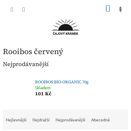
Přejít
NÁKU
na
obsah
KOŠÍK
Rooibos červený
Nejprodávanější
ROOIBOS BIO-ORGANIC 70g
Skladem
101 Kč
Ř
a
Nejlevnější
Nejdražší
Nejprodávanější
Abecedně
z