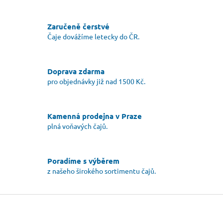
v
l
á
Zaručeně čerstvé
d
Čaje dovážíme letecky do ČR.
a
c
í
Doprava zdarma
p
r
pro objednávky již nad 1500 Kč.
v
k
y
Kamenná prodejna v Praze
v
plná voňavých čajů.
ý
p
i
s
Poradíme s výběrem
u
z našeho širokého sortimentu čajů.
Z
á
p