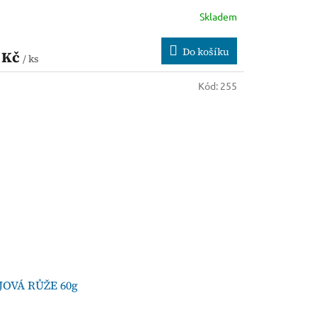
Skladem
Do košíku
 Kč
/ ks
Kód:
255
JOVÁ RŮŽE 60g