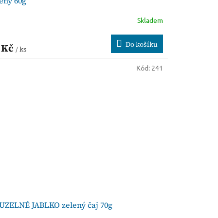
ený 60g
Skladem
Do košíku
 Kč
/ ks
Kód:
241
UZELNÉ JABLKO zelený čaj 70g