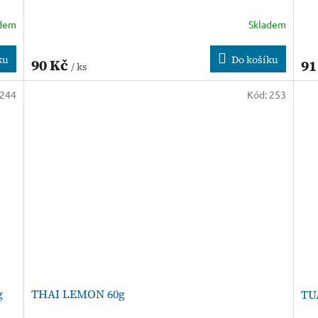
adem
Skladem
ku
Do košíku
90 Kč
91
/ ks
244
Kód:
253
g
THAI LEMON 60g
TU