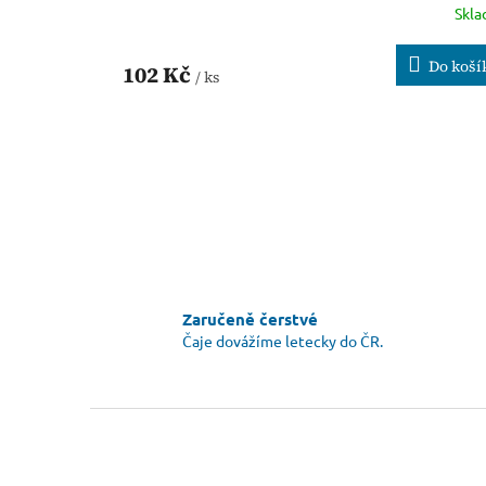
Skl
Do koší
102 Kč
/ ks
Zaručeně čerstvé
Čaje dovážíme letecky do ČR.
Z
á
p