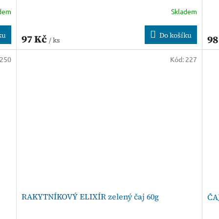
adem
Skladem
ku
Do košíku
97 Kč
98
/ ks
250
Kód:
227
RAKYTNÍKOVÝ ELIXÍR zelený čaj 60g
ČA