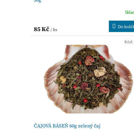
Skl
Do koší
85 Kč
/ ks
Kód:
ČAJOVÁ BÁSEŇ 60g zelený čaj