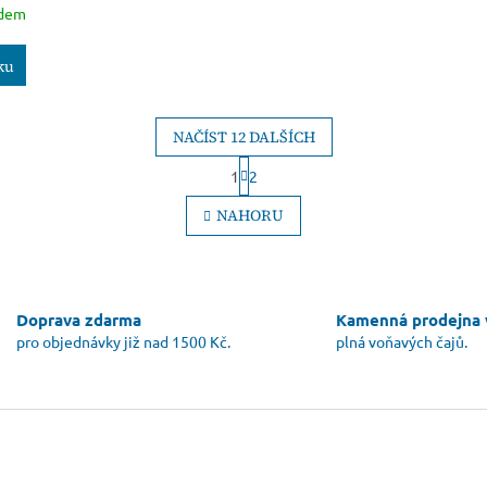
adem
ku
NAČÍST 12 DALŠÍCH
S
1
2
t
O
r
v
NAHORU
á
l
n
á
k
d
o
a
v
c
á
Doprava zdarma
Kamenná prodejna 
í
n
pro objednávky již nad 1500 Kč.
plná voňavých čajů.
p
í
r
v
k
y
v
ý