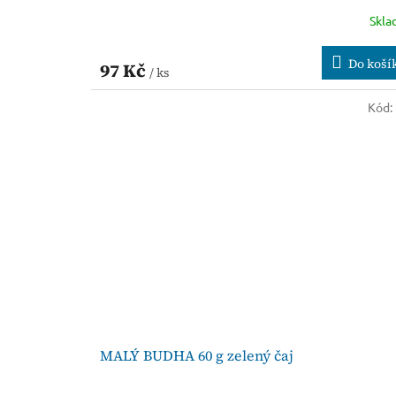
Skl
Do koší
97 Kč
/ ks
Kód:
MALÝ BUDHA 60 g zelený čaj