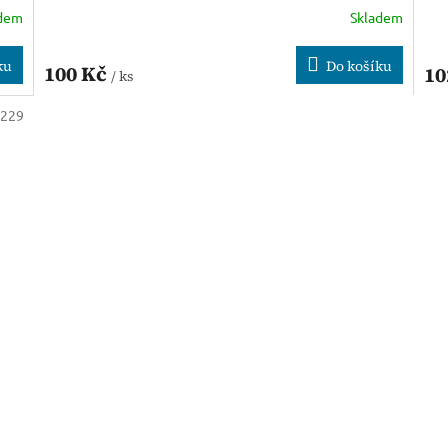
adem
Skladem
ku
Do košíku
100 Kč
10
/ ks
:
229