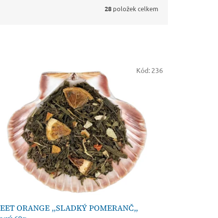
28
položek celkem
Kód:
236
EET ORANGE ,,SLADKÝ POMERANČ,,