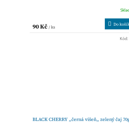
Skl
Do koší
90 Kč
/ ks
Kód:
BLACK CHERRY ,,černá višeň,, zelený čaj 70