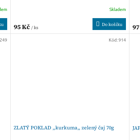
adem
Skladem
ku
Do košíku
95 Kč
97
/ ks
249
Kód:
914
ZLATÝ POKLAD ,,kurkuma,, zelený čaj 70g
JA