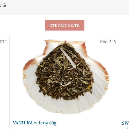
dně
OTEVŘÍT FILTR
234
Kód:
243
VANILKA zelený 60g
SW