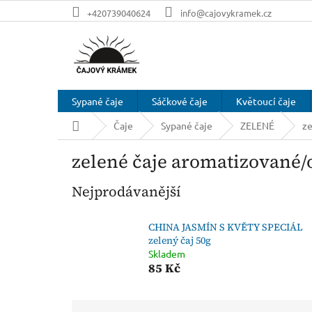
Přejít
+420739040624
info@cajovykramek.cz
na
obsah
Sypané čaje
Sáčkové čaje
Květoucí čaje
Domů
Čaje
Sypané čaje
ZELENÉ
ze
zelené čaje aromatizované
Nejprodávanější
CHINA JASMÍN S KVĚTY SPECIÁL
zelený čaj 50g
Skladem
85 Kč
Ř