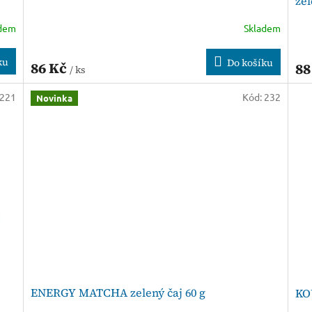
zel
adem
Skladem
ku
Do košíku
86 Kč
88
/ ks
221
Kód:
232
Novinka
ENERGY MATCHA zelený čaj 60 g
KO