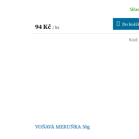
Skl
Do koší
94 Kč
/ ks
Kód:
VOŇAVÁ MERUŇKA 50g