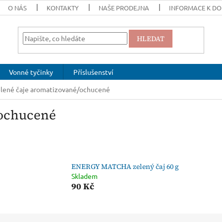
O NÁS
KONTAKTY
NAŠE PRODEJNA
INFORMACE K DO
HLEDAT
Vonné tyčinky
Příslušenství
lené čaje aromatizované/ochucené
/ochucené
ENERGY MATCHA zelený čaj 60 g
Skladem
90 Kč