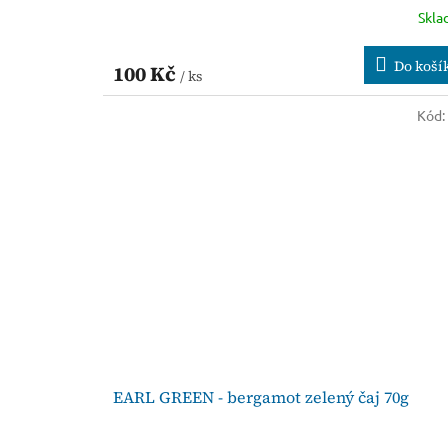
Skl
Do koší
100 Kč
/ ks
Kód
EARL GREEN - bergamot zelený čaj 70g