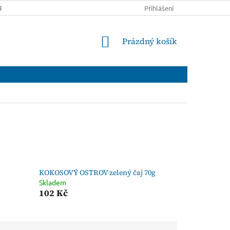
PRAVĚ A PLATBĚ
OBCHODNÍ PODMÍNKY
Přihlášení
PODMÍNKY OCHRANY
NÁKUPNÍ
Prázdný košík
KOŠÍK
KOKOSOVÝ OSTROV zelený čaj 70g
Skladem
102 Kč