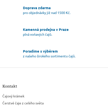
í
Doprava zdarma
p
r
pro objednávky již nad 1500 Kč.
v
k
y
Kamenná prodejna v Praze
v
plná voňavých čajů.
ý
p
i
s
Poradíme s výběrem
u
z našeho širokého sortimentu čajů.
Z
á
p
a
Kontakt
t
í
Čajový krámek
Čerstvé čaje z celého světa