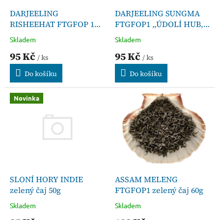
o
d
DARJEELING SUNGMA
DARJEELING
u
FTGFOP1 ,,ÚDOLÍ HUB,,
RISHEEHAT FTGFOP 1
k
zelený čaj 50g
second flush- zelený čaj
Skladem
Skladem
t
50g
95 Kč
95 Kč
ů
/ ks
/ ks
Do košíku
Do košíku
Novinka
SLONÍ HORY INDIE
ASSAM MELENG
zelený čaj 50g
FTGFOP1 zelený čaj 60g
Skladem
Skladem