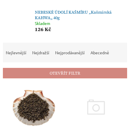
NEBESKÉ ÚDOLÍ KAŠMÍRU ,,Kašmírská
KAHWA,, 40g
Skladem
126 Kč
Ř
a
Nejlevnější
Nejdražší
Nejprodávanější
Abecedně
z
e
n
OTEVŘÍT FILTR
í
p
V
r
ý
o
p
d
i
u
s
k
p
t
r
ů