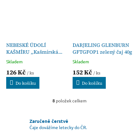
NEBESKÉ ÚDOLÍ
DARJELING GLENBURN
KAŠMÍRU ,,Kašmírská
GFTGFOP1 zelený čaj 40g
KAHWA,, 40g
Skladem
Skladem
126 Kč
152 Kč
/ ks
/ ks
Do košíku
Do košíku
8
položek celkem
O
v
l
á
Zaručeně čerstvé
d
Čaje dovážíme letecky do ČR.
a
c