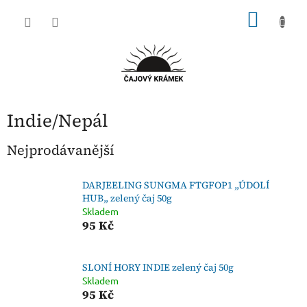
Přejít
NÁKU
na
obsah
KOŠÍK
Indie/Nepál
Nejprodávanější
DARJEELING SUNGMA FTGFOP1 ,,ÚDOLÍ
HUB,, zelený čaj 50g
Skladem
95 Kč
SLONÍ HORY INDIE zelený čaj 50g
Skladem
95 Kč