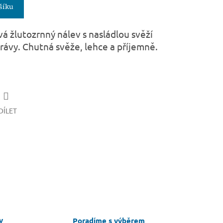
šíku
á žlutozrnný nálev s nasládlou svěží
rávy. Chutná svěže, lehce a příjemně.
DÍLET
v
Poradíme s výběrem