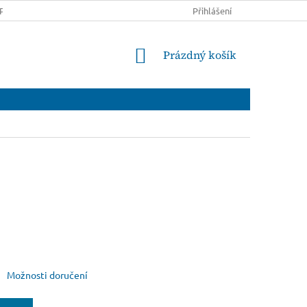
PRAVĚ A PLATBĚ
OBCHODNÍ PODMÍNKY
Přihlášení
PODMÍNKY OCHRANY
NÁKUPNÍ
Prázdný košík
KOŠÍK
Možnosti doručení