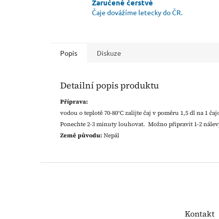
Zaručeně čerstvé
Čaje dovážíme letecky do ČR.
Popis
Diskuze
Detailní popis produktu
Příprava:
vodou o teplotě 70-80°C zalijte čaj v poměru 1,5 dl na 1 č
Ponechte 2-3 minuty louhovat. Možno připravit 1-2 nálev
Země původu:
Nepál
Z
á
p
a
t
Kontakt