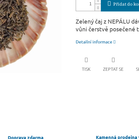
Přidat do ko
Zelený čaj z NEPÁLU dáv
vůni čerstvě posečené t
Detailní informace
TISK
ZEPTAT SE
S
Kamenná prodejna 
Doprava zdarma