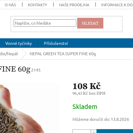
O NÁS
KONTAKTY
NAŠE PRODEJNA
INFORMACE K DO
HLEDAT
Vonné tyčinky
Příslušenství
die/Nepál
NEPAL GREEN TEA SUPER FINE 60g
INE 60g
2145
108 Kč
96,43 Kč bez DPH
Měrná
Skladem
cena:
Můžeme doručit do:
13.8.2026