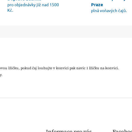
Praze
pro objednávky již nad 1500
Kč.
plná voňavých čajů.
ajovou lžičku, pokud čaj louhujte v konvici pak navíc 1 lžičku na konvici.
y.
Informace pro vás
Facebo