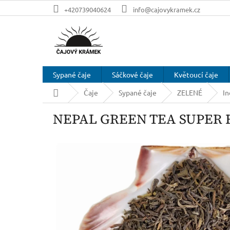
Přejít
+420739040624
info@cajovykramek.cz
na
obsah
Sypané čaje
Sáčkové čaje
Květoucí čaje
Domů
Čaje
Sypané čaje
ZELENÉ
In
NEPAL GREEN TEA SUPER F