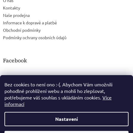
O nás
Kontakty
Naše prodejna
Informace k dopravě a platbě
Obchodní podmínky
Podmínky ochrany osobních údajů
Facebook
Bez cookies to není ono :-(. Abychom Vám umožnili
pohodlné prohlížení webu a mohli ho zlepšovat,
potřebujeme váš souhlas s ukládáním cookies.
Více
informací
Nastavení
Vytvořil Shoptet