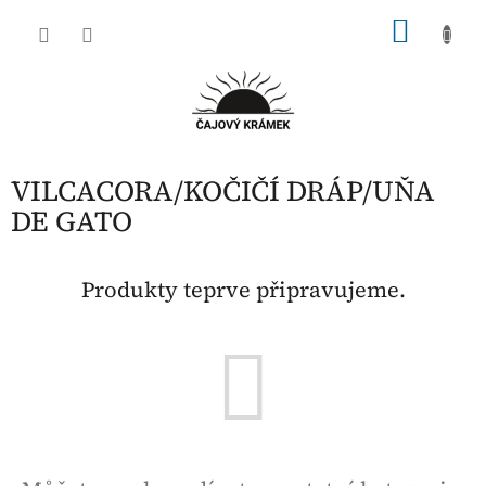
Přejít
NÁKU
na
obsah
KOŠÍK
VILCACORA/KOČIČÍ DRÁP/UŇA
DE GATO
Produkty teprve připravujeme.