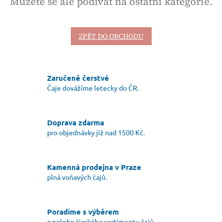
Můžete se ale podívat na ostatní kategorie.
ZPĚT DO OBCHODU
Zaručeně čerstvé
Čaje dovážíme letecky do ČR.
Doprava zdarma
pro objednávky již nad 1500 Kč.
Kamenná prodejna v Praze
plná voňavých čajů.
Poradíme s výběrem
z našeho širokého sortimentu čajů.