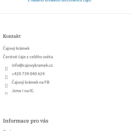
Z
á
p
a
Kontakt
t
í
Čajový krámek
Čerstvé čaje z celého světa
info
@
cajovykramek.cz
+420 739 040 624
Čajový krámek na FB
Jsme i na IG
Informace pro vás