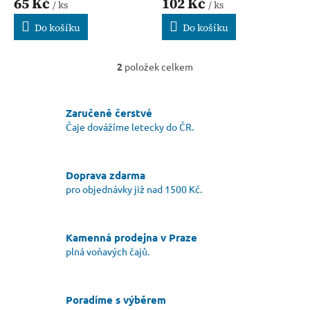
65 Kč
102 Kč
ů
/ ks
/ ks
Do košíku
Do košíku
2
položek celkem
O
v
l
á
Zaručeně čerstvé
d
Čaje dovážíme letecky do ČR.
a
c
í
Doprava zdarma
p
r
pro objednávky již nad 1500 Kč.
v
k
y
Kamenná prodejna v Praze
v
plná voňavých čajů.
ý
p
i
s
Poradíme s výběrem
u