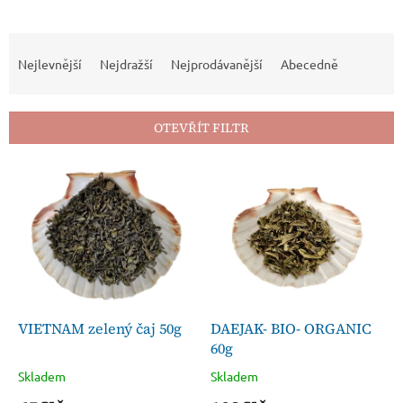
Ř
a
Nejlevnější
Nejdražší
Nejprodávanější
Abecedně
z
e
n
OTEVŘÍT FILTR
í
p
V
r
ý
o
p
d
i
u
s
k
p
t
r
ů
o
d
VIETNAM zelený čaj 50g
DAEJAK- BIO- ORGANIC
u
60g
k
Skladem
Skladem
t