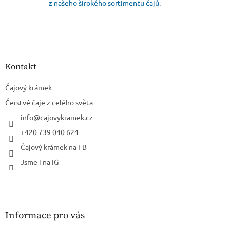
z našeho širokého sortimentu čajů.
Z
á
p
a
Kontakt
t
í
Čajový krámek
Čerstvé čaje z celého světa
info
@
cajovykramek.cz
+420 739 040 624
Čajový krámek na FB
Jsme i na IG
Informace pro vás