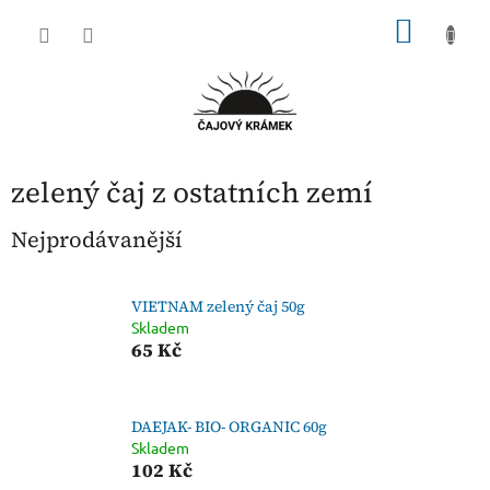
Přejít
NÁKU
na
obsah
KOŠÍK
zelený čaj z ostatních zemí
Nejprodávanější
VIETNAM zelený čaj 50g
Skladem
65 Kč
DAEJAK- BIO- ORGANIC 60g
Skladem
102 Kč