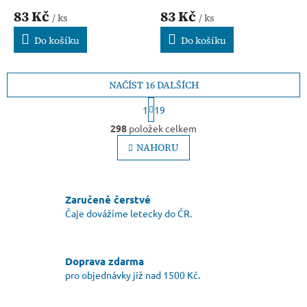
83 Kč
83 Kč
/ ks
/ ks
Do košíku
Do košíku
NAČÍST 16 DALŠÍCH
S
1
19
t
O
r
298
položek celkem
v
á
l
NAHORU
n
á
k
o
d
v
a
á
c
Zaručeně čerstvé
n
í
Čaje dovážíme letecky do ČR.
í
p
r
v
Doprava zdarma
k
pro objednávky již nad 1500 Kč.
y
v
ý