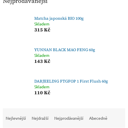
Nejprodávanější
Matcha japonská BIO 100g
Skladem
315 Kč
YUNNAN BLACK MAO FENG 60g
Skladem
143 Kč
DARJEELING FTGFOP 1 First Flush 60g
Skladem
110 Kč
Ř
a
Nejlevnější
Nejdražší
Nejprodávanější
Abecedně
z