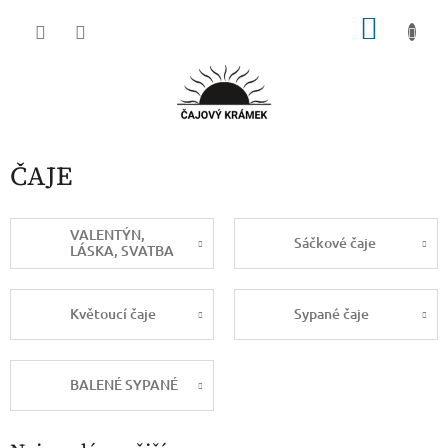
Přejít
NÁKU
na
obsah
KOŠÍK
ČAJE
VALENTÝN,
Sáčkové čaje
LÁSKA, SVATBA
Květoucí čaje
Sypané čaje
BALENÉ SYPANÉ