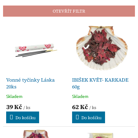
e
n
OTEVŘÍT FILTR
í
p
V
r
ý
o
p
d
i
u
s
k
p
t
r
ů
o
d
Vonné tyčinky Láska
IBIŠEK KVĚT- KARKADE
u
20ks
60g
k
Skladem
Skladem
t
39 Kč
62 Kč
ů
/ ks
/ ks
Do košíku
Do košíku