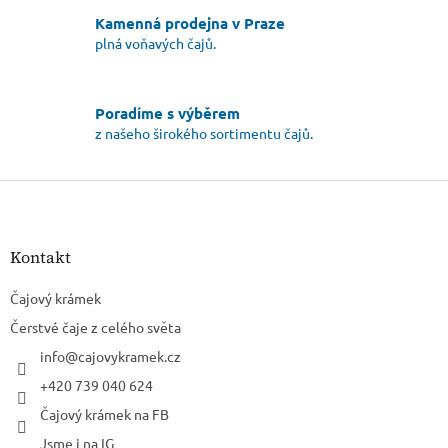
p
Kamenná prodejna v Praze
i
plná voňavých čajů.
s
u
Poradíme s výběrem
z našeho širokého sortimentu čajů.
Z
á
p
a
Kontakt
t
í
Čajový krámek
Čerstvé čaje z celého světa
info
@
cajovykramek.cz
+420 739 040 624
Čajový krámek na FB
Jsme i na IG