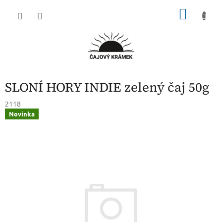
Přejít
NÁKU
na
obsah
KOŠÍK
SLONÍ HORY INDIE zelený čaj 50g
2118
Novinka