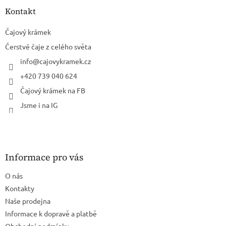
a
Kontakt
t
í
Čajový krámek
Čerstvé čaje z celého světa
info
@
cajovykramek.cz
+420 739 040 624
Čajový krámek na FB
Jsme i na IG
Informace pro vás
O nás
Kontakty
Naše prodejna
Informace k dopravě a platbě
Obchodní podmínky