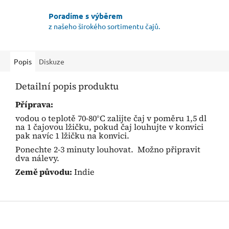
Poradíme s výběrem
z našeho širokého sortimentu čajů.
Popis
Diskuze
Detailní popis produktu
Příprava:
vodou o teplotě 70-80°C zalijte čaj v poměru 1,5 dl
na 1 čajovou lžičku, pokud čaj louhujte v konvici
pak navíc 1 lžičku na konvici.
Ponechte 2-3 minuty louhovat. Možno připravit
dva nálevy.
Země původu:
Indie
Z
á
p