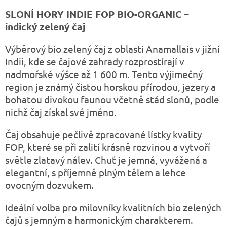
SLONÍ HORY INDIE FOP BIO-ORGANIC –
indický zelený čaj
Výběrový bio zelený čaj z oblasti Anamallais v jižní
Indii, kde se čajové zahrady rozprostírají v
nadmořské výšce až 1 600 m. Tento výjimečný
region je známý čistou horskou přírodou, jezery a
bohatou divokou faunou včetně stád slonů, podle
nichž čaj získal své jméno.
Čaj obsahuje pečlivě zpracované lístky kvality
FOP, které se při zalití krásně rozvinou a vytvoří
světle zlatavý nálev. Chuť je jemná, vyvážená a
elegantní, s příjemně plným tělem a lehce
ovocným dozvukem.
Ideální volba pro milovníky kvalitních bio zelených
čajů s jemným a harmonickým charakterem.