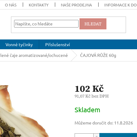
O NÁS
KONTAKTY
NAŠE PRODEJNA
INFORMACE K DO
HLEDAT
Vonné tyčinky
Příslušenství
lené čaje aromatizované/ochucené
ČAJOVÁ RŮŽE 60g
102 Kč
91,07 Kč bez DPH
Měrná
Skladem
cena:
Můžeme doručit do:
11.8.2026