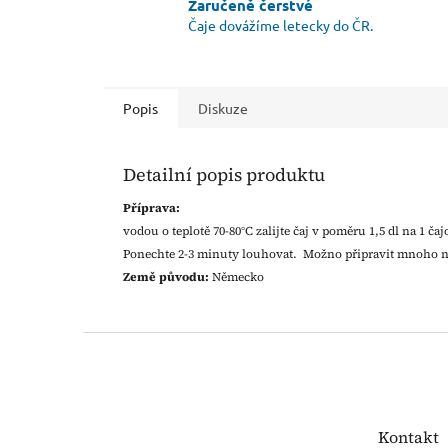
Zaručeně čerstvé
Čaje dovážíme letecky do ČR.
Popis
Diskuze
Detailní popis produktu
Příprava:
vodou o teplotě 70-80°C zalijte čaj v poměru 1,5 dl na 1 č
Ponechte 2-3 minuty louhovat. Možno připravit mnoho n
Země původu:
Německo
Z
á
p
a
t
Kontakt