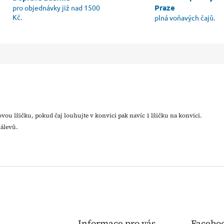
Praze
pro objednávky již nad 1500
Kč.
plná voňavých čajů.
ajovou lžičku, pokud čaj louhujte v konvici pak navíc 1 lžičku na konvici.
álevů.
Informace pro vás
Facebo