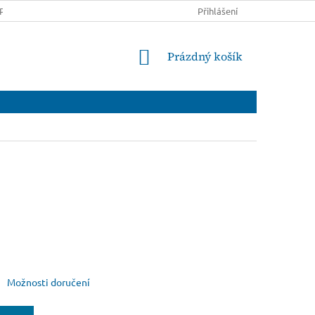
PRAVĚ A PLATBĚ
OBCHODNÍ PODMÍNKY
Přihlášení
PODMÍNKY OCHRANY
NÁKUPNÍ
Prázdný košík
KOŠÍK
Možnosti doručení