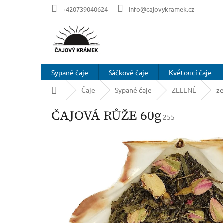
Přejít
+420739040624
info@cajovykramek.cz
na
obsah
Sypané čaje
Sáčkové čaje
Květoucí čaje
Domů
Čaje
Sypané čaje
ZELENÉ
ze
ČAJOVÁ RŮŽE 60g
255