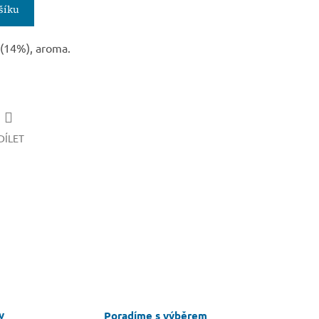
šíku
 (14%), aroma.
DÍLET
v
Poradíme s výběrem