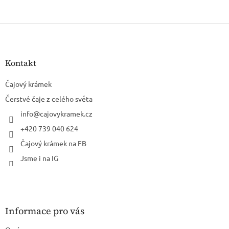
Z
á
p
a
Kontakt
t
í
Čajový krámek
Čerstvé čaje z celého světa
info
@
cajovykramek.cz
+420 739 040 624
Čajový krámek na FB
Jsme i na IG
Informace pro vás