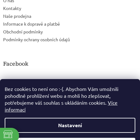
O nás
Kontakty
Naše prodejna
Informace k dopravě a platbě
Obchodní podmínky
Podmínky ochrany osobních údajů
Facebook
Bez cookies to není ono :-(. Abychom Vám umožnili
pohodlné prohlížení webu a mohli ho zlepšovat,
potřebujeme váš souhlas s ukládáním cookies.
Více
informací
Nastavení
Vytvořil Shoptet
ě