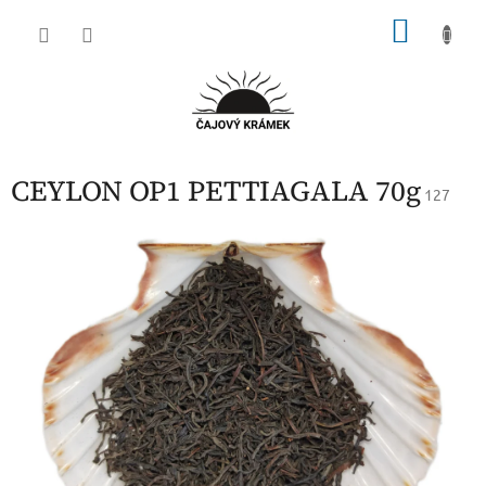
Přejít
NÁKU
na
obsah
KOŠÍK
CEYLON OP1 PETTIAGALA 70g
127