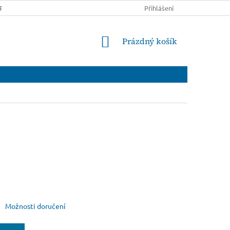
PRAVĚ A PLATBĚ
OBCHODNÍ PODMÍNKY
Přihlášení
PODMÍNKY OCHRANY
NÁKUPNÍ
Prázdný košík
KOŠÍK
Možnosti doručení