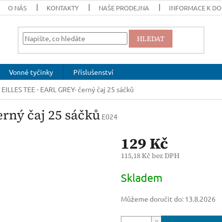
O NÁS
KONTAKTY
NAŠE PRODEJNA
INFORMACE K DO
HLEDAT
Vonné tyčinky
Příslušenství
EILLES TEE - EARL GREY- černý čaj 25 sáčků
rný čaj 25 sáčků
E024
129 Kč
115,18 Kč bez DPH
Měrná
Skladem
cena:
Můžeme doručit do:
13.8.2026