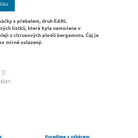
šíku
 sáčky s přebalem, druh
EARL
vých lístků, která byla namočena v
eji z citrusových plodů bergamotu. Čaj je
bo mírně oslazený.
DÍLET
v
Poradíme s výběrem