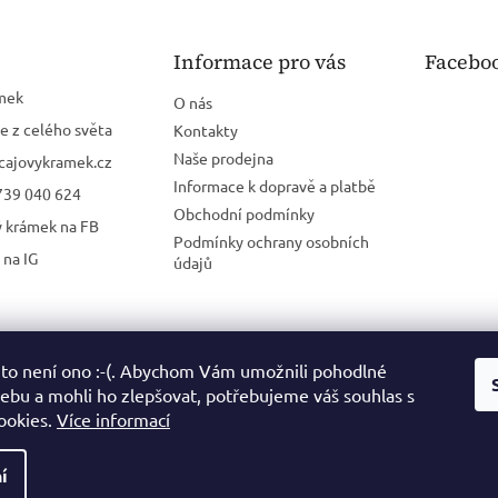
Informace pro vás
Facebo
mek
O nás
e z celého světa
Kontakty
Naše prodejna
cajovykramek.cz
Informace k dopravě a platbě
739 040 624
Obchodní podmínky
ý krámek na FB
Podmínky ochrany osobních
 na IG
údajů
 to není ono :-(. Abychom Vám umožnili pohodlné
webu a mohli ho zlepšovat, potřebujeme váš souhlas s
ookies.
Více informací
í
ena.