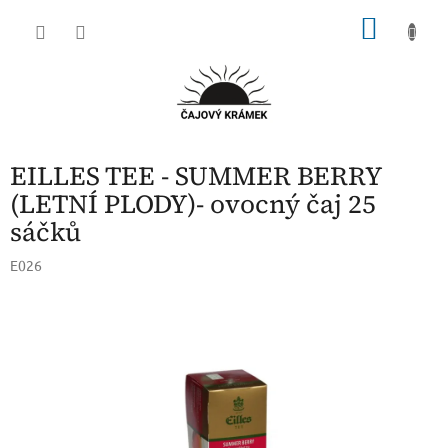
Přejít
NÁKU
na
obsah
KOŠÍK
EILLES TEE - SUMMER BERRY
(LETNÍ PLODY)- ovocný čaj 25
sáčků
E026