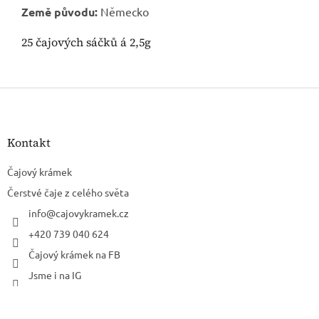
Země původu:
Německo
25 čajových sáčků á 2,5g
Z
á
p
a
Kontakt
t
í
Čajový krámek
Čerstvé čaje z celého světa
info
@
cajovykramek.cz
+420 739 040 624
Čajový krámek na FB
Jsme i na IG