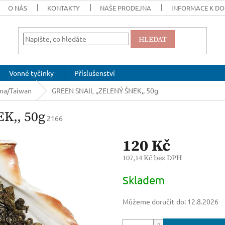
O NÁS
KONTAKTY
NAŠE PRODEJNA
INFORMACE K DO
HLEDAT
Vonné tyčinky
Příslušenství
na/Taiwan
GREEN SNAIL ,,ZELENÝ ŠNEK,, 50g
K,, 50g
2166
120 Kč
107,14 Kč bez DPH
Měrná
Skladem
cena:
Můžeme doručit do:
12.8.2026