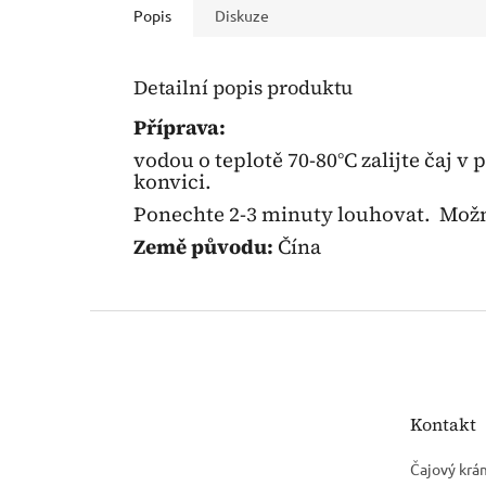
Popis
Diskuze
Detailní popis produktu
Příprava:
vodou o teplotě 70-80°C zalijte čaj v
konvici.
Ponechte 2-3 minuty louhovat. Mož
Země původu:
Čína
Z
á
p
a
t
Kontakt
í
Čajový krá