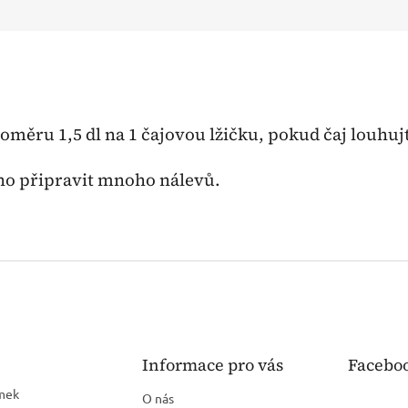
 poměru 1,5 dl na 1 čajovou lžičku, pokud čaj louhuj
no připravit mnoho nálevů.
Informace pro vás
Facebo
mek
O nás