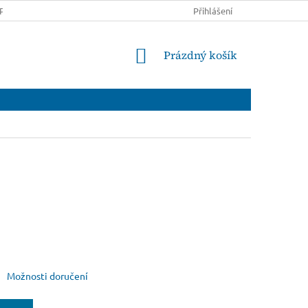
PRAVĚ A PLATBĚ
OBCHODNÍ PODMÍNKY
Přihlášení
PODMÍNKY OCHRANY
NÁKUPNÍ
Prázdný košík
KOŠÍK
Možnosti doručení