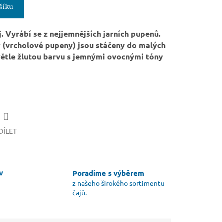
šíku
. Vyrábí se z nejjemnějších jarních pupenů.
sy (vrcholové pupeny) jsou stáčeny do malých
větle žlutou barvu s jemnými ovocnými tóny
DÍLET
v
Poradíme s výběrem
z našeho širokého sortimentu
čajů.