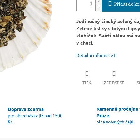
Přidat do ko
Jedinečný čínský zelený čaj
Zelené lístky s bílými tip
klubíček. Svěží nálev má s
v chuti.
Detailní informace
TISK
ZEPTAT SE
S
Kamenná prodejna 
Doprava zdarma
Praze
pro objednávky již nad 1500
Kč.
plná voňavých čajů.