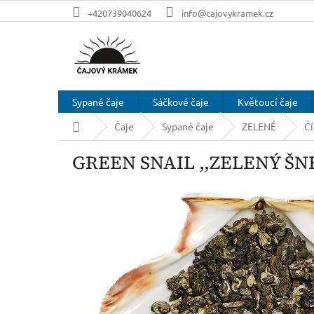
Přejít
+420739040624
info@cajovykramek.cz
na
obsah
Sypané čaje
Sáčkové čaje
Květoucí čaje
Domů
Čaje
Sypané čaje
ZELENÉ
Čí
GREEN SNAIL ,,ZELENÝ ŠNE