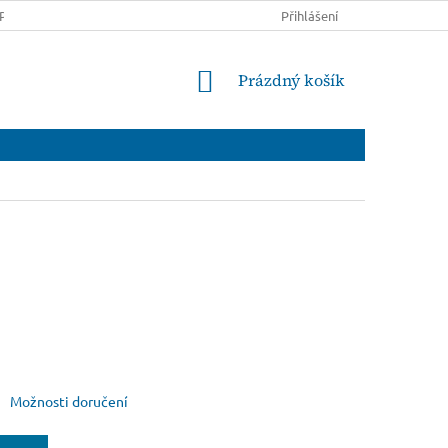
PRAVĚ A PLATBĚ
OBCHODNÍ PODMÍNKY
Přihlášení
PODMÍNKY OCHRANY
NÁKUPNÍ
Prázdný košík
KOŠÍK
Možnosti doručení