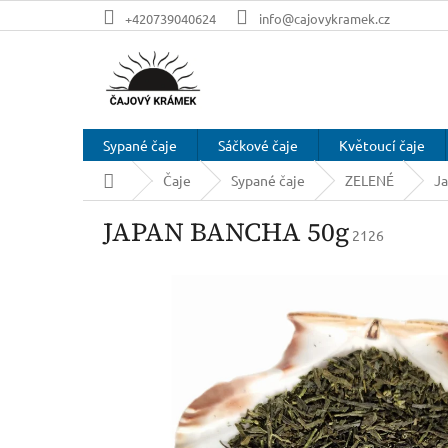
Přejít
+420739040624
info@cajovykramek.cz
na
obsah
Sypané čaje
Sáčkové čaje
Květoucí čaje
Domů
Čaje
Sypané čaje
ZELENÉ
J
JAPAN BANCHA 50g
2126