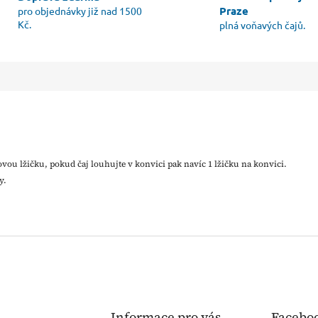
Praze
pro objednávky již nad 1500
Kč.
plná voňavých čajů.
ajovou lžičku, pokud čaj louhujte v konvici pak navíc 1 lžičku na konvici.
y.
Informace pro vás
Facebo