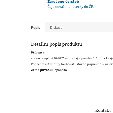
Zaručeně čerstvé
Čaje dovážíme letecky do ČR.
Popis
Diskuze
Detailní popis produktu
Příprava:
vodou o teplotě 70-80°C zalijte čaj v poměru 1,5 dl na 1 č
Ponechte 2-3 minuty louhovat. Možno připravit 1-2 nálev
Země původu:
Japonsko
Z
á
p
a
t
Kontakt