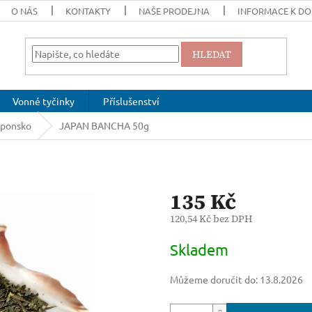
O NÁS
KONTAKTY
NAŠE PRODEJNA
INFORMACE K DO
HLEDAT
Vonné tyčinky
Příslušenství
aponsko
JAPAN BANCHA 50g
135 Kč
120,54 Kč bez DPH
Měrná
Skladem
cena:
Můžeme doručit do:
13.8.2026