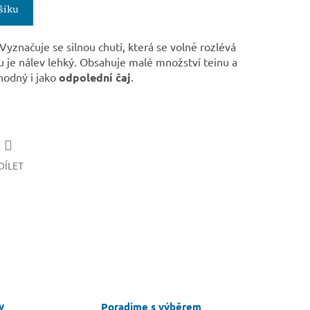
šíku
 Vyznačuje se silnou chutí, která se volně rozlévá
ru je nálev lehký. Obsahuje malé množství teinu a
hodný i jako
odpolední čaj
.
DÍLET
v
Poradíme s výběrem