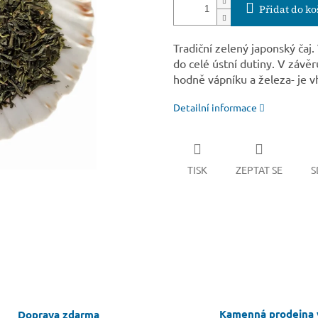
Přidat do ko
Tradiční zelený japonský čaj.
do celé ústní dutiny. V závě
hodně vápníku a železa- je v
Detailní informace
TISK
ZEPTAT SE
S
Kamenná prodejna 
Doprava zdarma