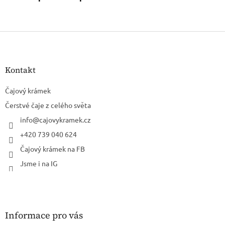
Z
á
p
a
Kontakt
t
í
Čajový krámek
Čerstvé čaje z celého světa
info
@
cajovykramek.cz
+420 739 040 624
Čajový krámek na FB
Jsme i na IG
Informace pro vás