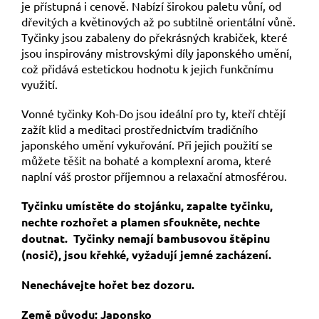
je přístupná i cenově. Nabízí širokou paletu vůní, od
dřevitých a květinových až po subtilně orientální vůně.
Tyčinky jsou zabaleny do překrásných krabiček, které
jsou inspirovány mistrovskými díly japonského umění,
což přidává estetickou hodnotu k jejich funkčnímu
využití.
Vonné tyčinky Koh-Do jsou ideální pro ty, kteří chtějí
zažít klid a meditaci prostřednictvím tradičního
japonského umění vykuřování. Při jejich použití se
můžete těšit na bohaté a komplexní aroma, které
naplní váš prostor příjemnou a relaxační atmosférou.
Tyčinku umístěte do stojánku, zapalte tyčinku,
nechte rozhořet a plamen sfoukněte, nechte
doutnat. Tyčinky nemají bambusovou štěpinu
(nosič), jsou křehké, vyžadují jemné zacházení.
Nenechávejte hořet bez dozoru.
Země původu: Japonsko