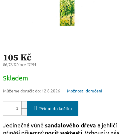
105 Kč
86,78 Kč bez DPH
Měrná
Skladem
cena:
Můžeme doručit do:
12.8.2026
Možnosti doručení
Přidat do košíku
Jedinečná vůně
sandalového dřeva
a jehličí
přináší příjemný
pocit svěžesti
. Vzbouzí v nás