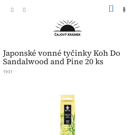
Přejít
NÁKU
na
obsah
KOŠÍK
Japonské vonné tyčinky Koh Do
Sandalwood and Pine 20 ks
1931