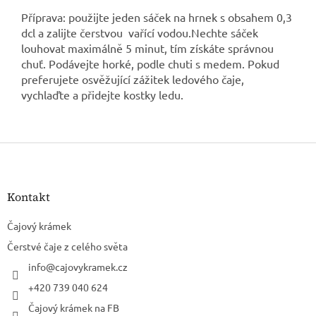
Příprava: použijte jeden sáček na hrnek s obsahem 0,3
dcl a zalijte čerstvou vařící vodou.Nechte sáček
louhovat maximálně 5 minut, tím získáte správnou
chuť. Podávejte horké, podle chuti s medem. Pokud
preferujete osvěžující zážitek ledového čaje,
vychlaďte a přidejte kostky ledu.
Z
á
p
a
Kontakt
t
í
Čajový krámek
Čerstvé čaje z celého světa
info
@
cajovykramek.cz
+420 739 040 624
Čajový krámek na FB