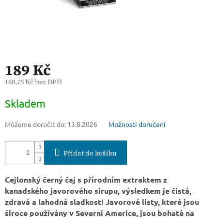
189 Kč
168,75 Kč bez DPH
Měrná
Skladem
cena:
Můžeme doručit do:
13.8.2026
Možnosti doručení
Přidat do košíku
Cejlonský černý čaj s přírodním extraktem z
kanadského javorového sirupu, výsledkem je čistá,
zdravá a lahodná sladkost! Javorové listy, které jsou
široce používány v Severní Americe, jsou bohaté na