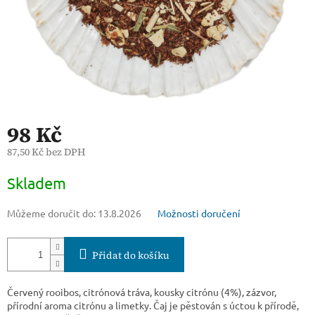
98 Kč
87,50 Kč bez DPH
Měrná
Skladem
cena:
Můžeme doručit do:
13.8.2026
Možnosti doručení
Přidat do košíku
Červený rooibos, citrónová tráva, kousky citrónu (4%), zázvor,
přírodní aroma citrónu a limetky. Čaj je pěstován s úctou k přírodě,