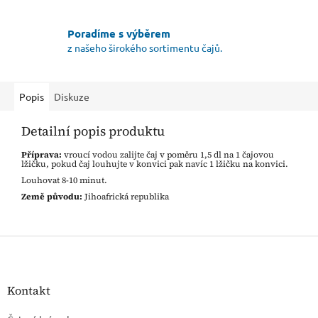
Poradíme s výběrem
z našeho širokého sortimentu čajů.
Popis
Diskuze
Detailní popis produktu
Příprava:
vroucí vodou zalijte čaj v poměru 1,5 dl na 1 čajovou
lžičku, pokud čaj louhujte v konvici pak navíc 1 lžičku na konvici.
Louhovat 8-10 minut.
Země původu:
Jihoafrická republika
Z
á
p
a
Kontakt
t