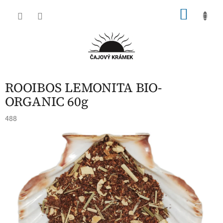
Přejít
NÁKU
na
obsah
KOŠÍK
ROOIBOS LEMONITA BIO-
ORGANIC 60g
488