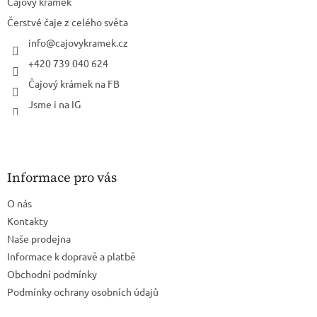
í
Čajový krámek
Čerstvé čaje z celého světa
info
@
cajovykramek.cz
+420 739 040 624
Čajový krámek na FB
Jsme i na IG
Informace pro vás
O nás
Kontakty
Naše prodejna
Informace k dopravě a platbě
Obchodní podmínky
Podmínky ochrany osobních údajů