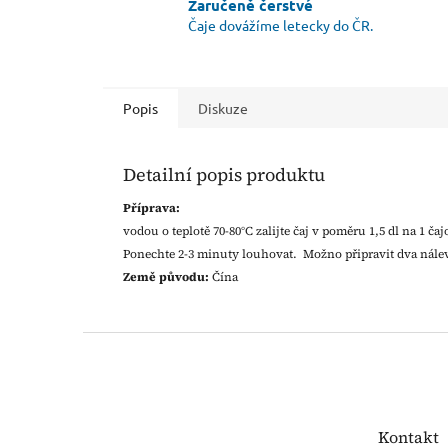
Zaručeně čerstvé
Čaje dovážíme letecky do ČR.
Popis
Diskuze
Detailní popis produktu
Příprava:
vodou o teplotě 70-80°C zalijte čaj v poměru 1,5 dl na 1 č
Ponechte 2-3 minuty louhovat. Možno připravit dva nále
Země původu:
Čína
Z
á
p
a
t
Kontakt