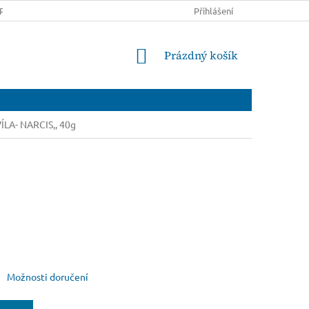
PRAVĚ A PLATBĚ
OBCHODNÍ PODMÍNKY
Přihlášení
PODMÍNKY OCHRANY
NÁKUPNÍ
Prázdný košík
KOŠÍK
LA- NARCIS,, 40g
Možnosti doručení