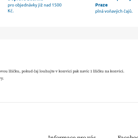
Praze
pro objednávky již nad 1500
Kč.
plná voňavých čajů.
ajovou lžičku, pokud čaj louhujte v konvici pak navíc 1 lžičku na konvici.
vy.
Informace pro vás
Facebo