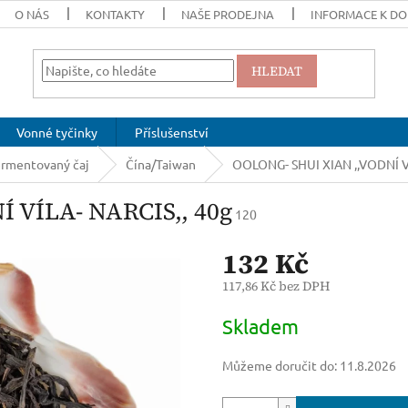
O NÁS
KONTAKTY
NAŠE PRODEJNA
INFORMACE K DO
HLEDAT
Vonné tyčinky
Příslušenství
rmentovaný čaj
Čína/Taiwan
OOLONG- SHUI XIAN ,,VODNÍ VÍ
 VÍLA- NARCIS,, 40g
120
132 Kč
117,86 Kč bez DPH
Měrná
Skladem
cena:
Můžeme doručit do:
11.8.2026