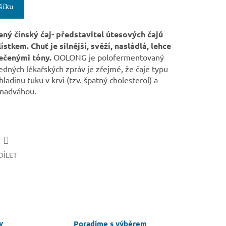
šíku
ený čínský čaj- představitel útesových čajů
kem. Chuť je silnější, svěží, nasládlá, lehce
pečenými tóny.
OOLONG je polofermentovaný
ledných lékařských zpráv je zřejmé, že čaje typu
dinu tuku v krvi (tzv. špatný cholesterol) a
u nadváhou.
DÍLET
v
Poradíme s výběrem