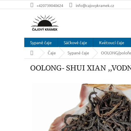
Přejít
+420739040624
info@cajovykramek.cz
na
obsah
Sypané čaje
Sáčkové čaje
Květoucí čaje
Domů
Čaje
Sypané čaje
OOLONG/polofe
OOLONG- SHUI XIAN ,,VODNÍ