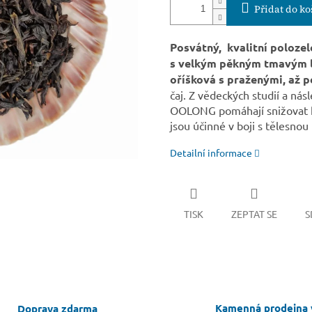
Přidat do ko
Posvátný, kvalitní polozel
s velkým pěkným tmavým líst
oříšková s praženými, až 
čaj. Z vědeckých studií a nás
OOLONG pomáhají snižovat hla
jsou účinné v boji s tělesno
Detailní informace
TISK
ZEPTAT SE
S
Kamenná prodejna 
Doprava zdarma