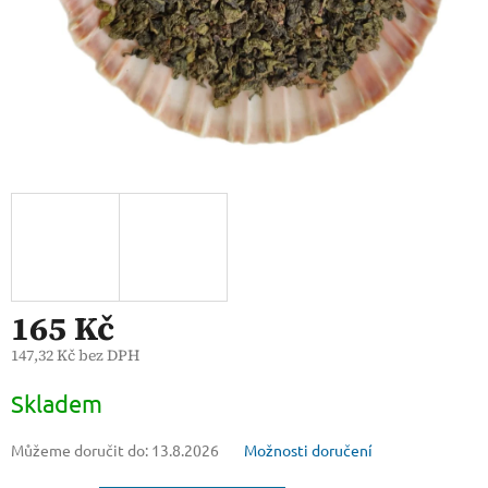
165 Kč
147,32 Kč bez DPH
Měrná
Skladem
cena:
Můžeme doručit do:
13.8.2026
Možnosti doručení