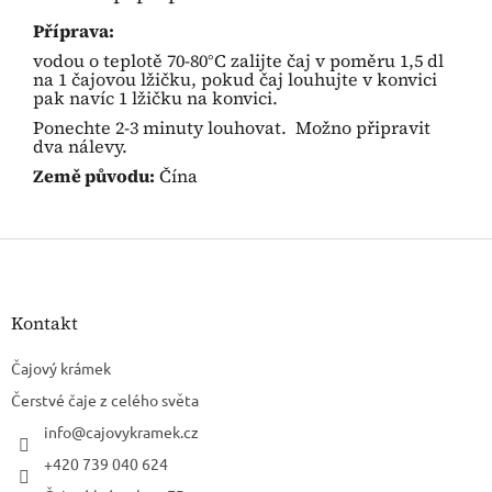
Příprava:
vodou o teplotě 70-80°C zalijte čaj v poměru 1,5 dl
na 1 čajovou lžičku, pokud čaj louhujte v konvici
pak navíc 1 lžičku na konvici.
Ponechte 2-3 minuty louhovat. Možno připravit
dva nálevy.
Země původu:
Čína
Z
á
p
a
Kontakt
t
í
Čajový krámek
Čerstvé čaje z celého světa
info
@
cajovykramek.cz
+420 739 040 624