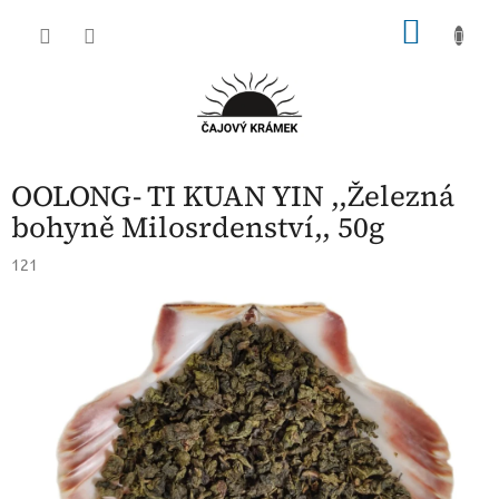
Přejít
NÁKU
na
obsah
KOŠÍK
OOLONG- TI KUAN YIN ,,Železná
bohyně Milosrdenství,, 50g
121