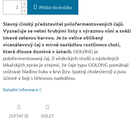
Přidat do košíku
Slavný čínský představitel polofermentovaných čajů.
Vyznačuje se velmi hrubými listy s výraznou vůní a svěží
tmavě zelenou barvou. Je to velice oblíbený
vícenálevový čaj s mírně nasládlou rostlinnou chutí,
která dlouze doznívá v ústech.
OOLONG je
polofermentovaný čaj. Z vědeckých studií a následných
lékařských zpráv je zřejmé, že čaje typu OOLONG pomáhají
snižovat hladinu tuku v krvi (tzv. špatný cholesterol) a jsou
účinné v boji s tělesnou nadváhou.
Detailní informace
ZEPTAT SE
SDÍLET