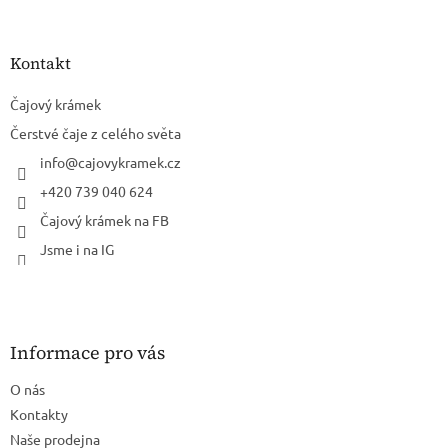
á
p
a
Kontakt
t
í
Čajový krámek
Čerstvé čaje z celého světa
info
@
cajovykramek.cz
+420 739 040 624
Čajový krámek na FB
Jsme i na IG
Informace pro vás
O nás
Kontakty
Naše prodejna