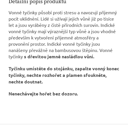
Detailní popis produktu
Vonné tyčinky působí proti stresu a navozují příjemný
pocit uklidnění. Lidé si užívají jejich vůně již po tisíce
let a jsou vyráběny z čistě přírodních surovin. Indické
vonné tyčinky mají výraznější typ vůně a jsou vhodné
především k vytvoření příjemné atmosféry a
provonění prostor. Indické vonné tyčinky jsou
nanášeny převážně na bambusovou štěpinu. Vonné
tyčinky
s
dřevitou jemně nasládlou vůní.
Tyčinku umístěte do stojánku, zapalte vonný konec
tyčinky, nechte rozhořet a plamen sfoukněte,
nechte doutnat.
Nenechávejte hořet bez dozoru.
Z