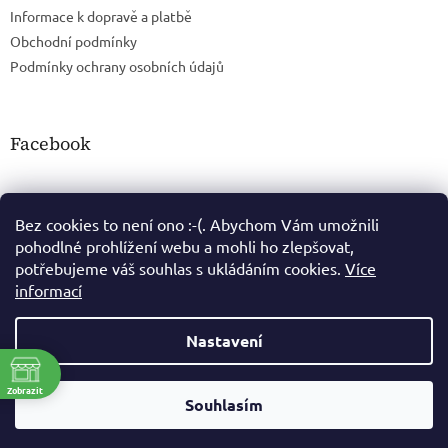
Informace k dopravě a platbě
Obchodní podmínky
Podmínky ochrany osobních údajů
Facebook
Bez cookies to není ono :-(. Abychom Vám umožnili
pohodlné prohlížení webu a mohli ho zlepšovat,
potřebujeme váš souhlas s ukládáním cookies.
Více
informací
Nastavení
Vytvořil Shoptet
ě
Zobrazit
Souhlasím
Copyright 2026
Čajový Krámek
. Všechna práva vyhrazena.