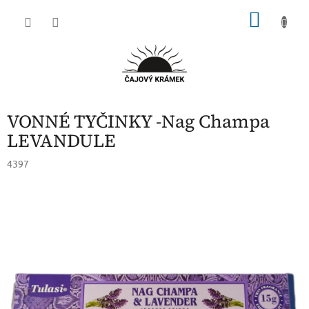
Přejít
NÁKU
na
obsah
KOŠÍK
VONNÉ TYČINKY -Nag Champa
LEVANDULE
4397