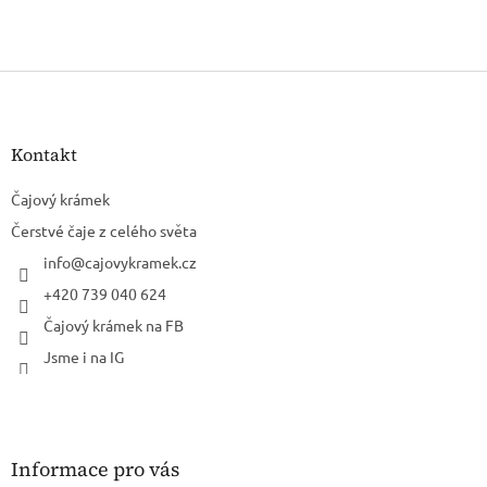
Z
á
p
a
Kontakt
t
í
Čajový krámek
Čerstvé čaje z celého světa
info
@
cajovykramek.cz
+420 739 040 624
Čajový krámek na FB
Jsme i na IG
Informace pro vás