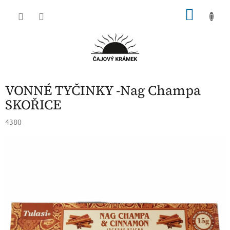
Přejít
NÁKU
na
obsah
KOŠÍK
VONNÉ TYČINKY -Nag Champa
SKOŘICE
4380