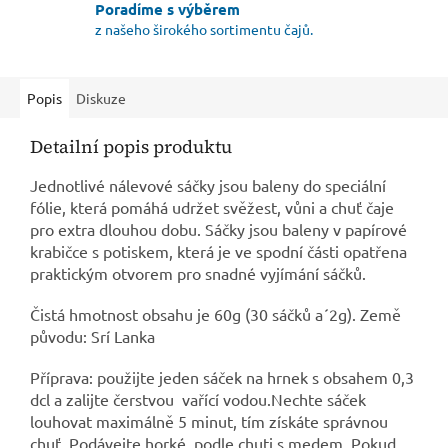
Poradíme s výběrem
z našeho širokého sortimentu čajů.
Popis
Diskuze
Detailní popis produktu
Jednotlivé nálevové sáčky jsou baleny do speciální
fólie, která pomáhá udržet svěžest, vůni a chuť čaje
pro extra dlouhou dobu. Sáčky jsou baleny v papírové
krabičce s potiskem, která je ve spodní části opatřena
praktickým otvorem pro snadné vyjímání sáčků.
Čistá hmotnost obsahu je 60g (30 sáčků a´2g). Země
původu: Srí Lanka
Příprava: použijte jeden sáček na hrnek s obsahem 0,3
dcl a zalijte čerstvou vařící vodou.Nechte sáček
louhovat maximálně 5 minut, tím získáte správnou
chuť. Podávejte horké, podle chuti s medem. Pokud