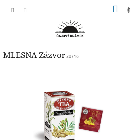
Přejít
NÁKU
na
obsah
KOŠÍK
MLESNA Zázvor
20716