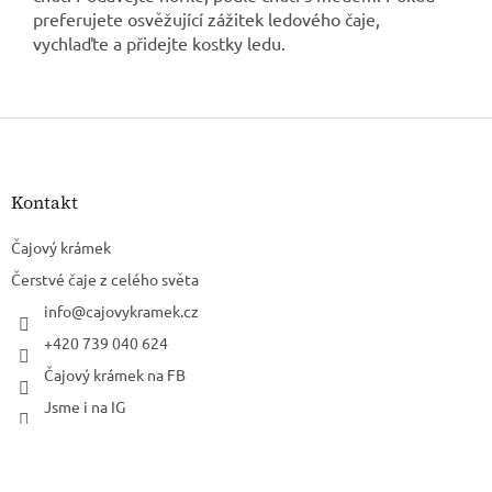
preferujete osvěžující zážitek ledového čaje,
vychlaďte a přidejte kostky ledu.
Z
á
p
a
Kontakt
t
í
Čajový krámek
Čerstvé čaje z celého světa
info
@
cajovykramek.cz
+420 739 040 624
Čajový krámek na FB
Jsme i na IG