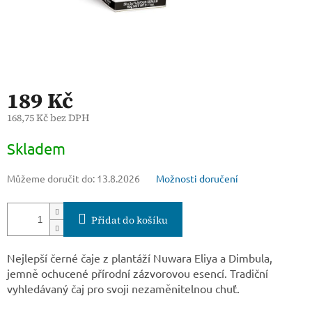
189 Kč
168,75 Kč bez DPH
Měrná
Skladem
cena:
Můžeme doručit do:
13.8.2026
Možnosti doručení
Přidat do košíku
Nejlepší černé čaje z plantáží Nuwara Eliya a Dimbula,
jemně ochucené přírodní zázvorovou esencí. Tradiční
vyhledávaný čaj pro svoji nezaměnitelnou chuť.