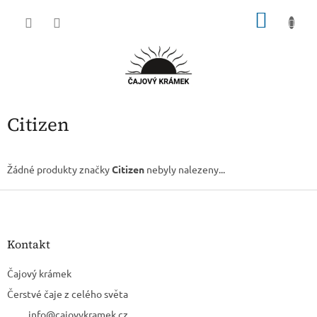
Přejít
NÁKU
na
obsah
KOŠÍK
Citizen
Žádné produkty značky
Citizen
nebyly nalezeny...
Z
á
p
a
Kontakt
t
í
Čajový krámek
Čerstvé čaje z celého světa
info
@
cajovykramek.cz