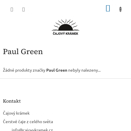
Přejít
NÁKU
na
obsah
KOŠÍK
Paul Green
Žádné produkty značky
Paul Green
nebyly nalezeny...
Z
á
p
a
Kontakt
t
í
Čajový krámek
Čerstvé čaje z celého světa
info
@
cajovykramek.cz